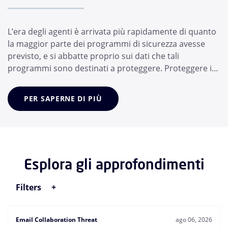
L’era degli agenti è arrivata più rapidamente di quanto
la maggior parte dei programmi di sicurezza avesse
previsto, e si abbatte proprio sui dati che tali
programmi sono destinati a proteggere. Proteggere i
vostri dati oggi significa proteggere gli agenti di
intelligenza artificiale su cui fanno affidamento i vostri
PER SAPERNE DI PIÙ
collaboratori, non solo i collaboratori stessi. Nel giro di
pochi mesi, il dipe...
Esplora gli approfondimenti
Filters
Email Collaboration Threat
ago 06, 2026