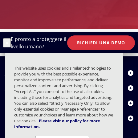
È pronto a proteggere il
×
RICHIEDI UNA DEMO
livello umano?
This website uses cookies and similar technologies to
Chi siamo
provide you with the best possible experience,
monitor and improve site performance, and deliver
personalized content and advertising. By clicking
Prodotti
"Accept All," you consent to the use of all cookies,
including those for analytics and targeted advertising.
Centro risorse
You can also select "Strictly Necessary Only" to allow
only essential cookies or "Manage Preferences" to
customize your choices and learn more about how we
Contattaci
use cookies.
Please visit our policy for more
information.