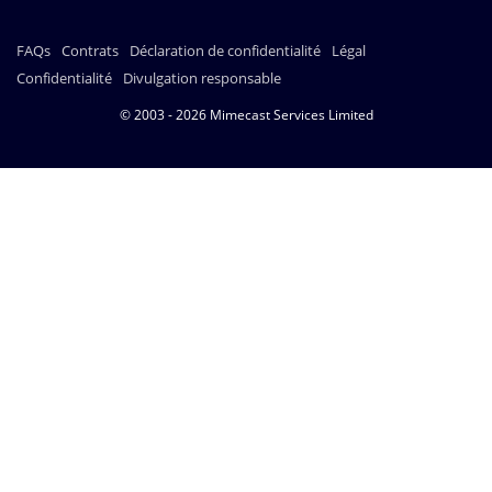
FAQs
Contrats
Déclaration de confidentialité
Légal
Confidentialité
Divulgation responsable
© 2003 - 2026 Mimecast Services Limited