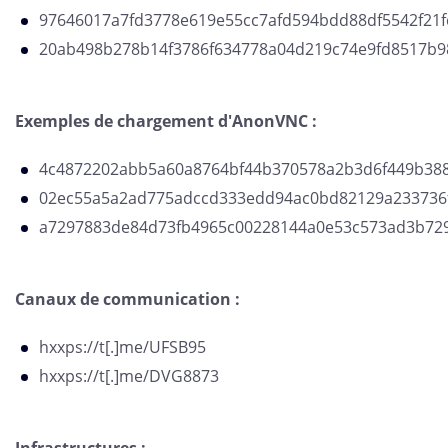
97646017a7fd3778e619e55cc7afd594bdd88df5542f21f
20ab498b278b14f3786f634778a04d219c74e9fd8517b9
Exemples de chargement d'AnonVNC :
4c4872202abb5a60a8764bf44b370578a2b3d6f449b388
02ec55a5a2ad775adccd333edd94ac0bd82129a233736
a7297883de84d73fb4965c00228144a0e53c573ad3b72
Canaux de communication :
hxxps://t[.]me/UFSB95
hxxps://t[.]me/DVG8873
Infrastructures :