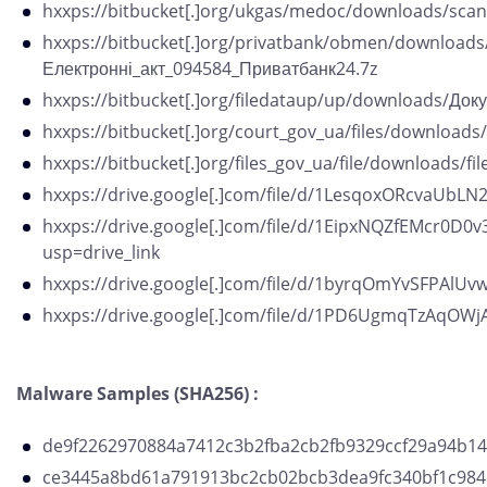
hxxps://bitbucket[.]org/ukgas/medoc/downloads/sca
hxxps://bitbucket[.]org/privatbank/obmen/downloads
Електронні_акт_094584_Приватбанк24.7z
hxxps://bitbucket[.]org/filedataup/up/downloads/Доку
hxxps://bitbucket[.]org/court_gov_ua/files/download
hxxps://bitbucket[.]org/files_gov_ua/file/downloads/fil
hxxps://drive.google[.]com/file/d/1LesqoxORcvaUb
hxxps://drive.google[.]com/file/d/1EipxNQZfEMcr0D
usp=drive_link
hxxps://drive.google[.]com/file/d/1byrqOmYvSFPAl
hxxps://drive.google[.]com/file/d/1PD6UgmqTzAq
Malware Samples (SHA256) :
de9f2262970884a7412c3b2fba2cb2fb9329ccf29a94b14
ce3445a8bd61a791913bc2cb02bcb3dea9fc340bf1c98