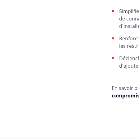
Simplifi
de conna
d'install
Renforce
les rest
Déclench
d'ajoute
En savoir p
compromiss