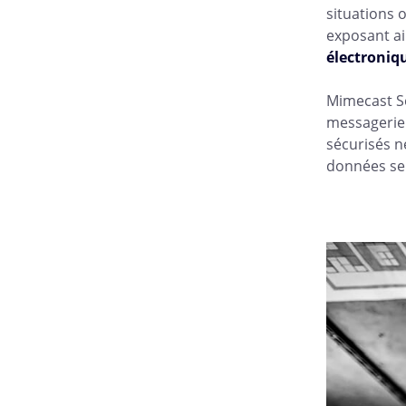
situations 
exposant ai
électroniq
Mimecast Se
messagerie 
sécurisés n
données sen