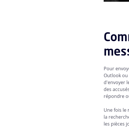
Comm
mess
Pour envoye
Outlook ou 
d'envoyer l
des accusés
répondre ou
Une fois le
la recherch
les pièces 