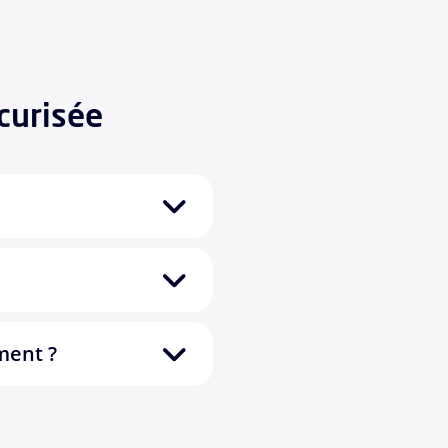
curisée
ment ?