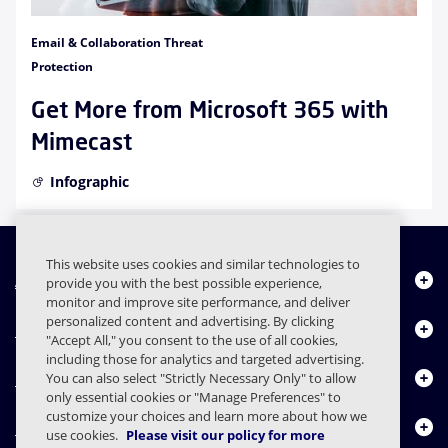
Email & Collaboration Threat
Protection
Get More from Microsoft 365 with
Mimecast
Infographic
This website uses cookies and similar technologies to
À propos de nous
provide you with the best possible experience,
monitor and improve site performance, and deliver
personalized content and advertising. By clicking
Produits
"Accept All," you consent to the use of all cookies,
including those for analytics and targeted advertising.
Centre de ressources
You can also select "Strictly Necessary Only" to allow
only essential cookies or "Manage Preferences" to
customize your choices and learn more about how we
Nous contacter
use cookies.
Please visit our policy for more