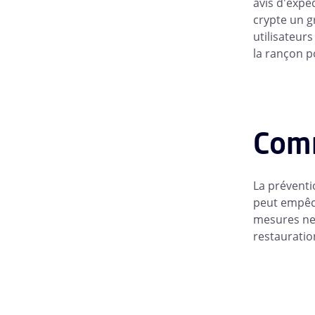
avis d'expé
crypte un g
utilisateur
la rançon p
Comm
La préventi
peut empêche
mesures ne
restauratio