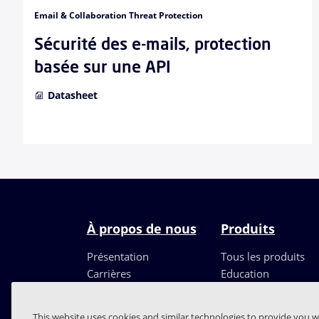
Email & Collaboration Threat Protection
Sécurité des e-mails, protection
basée sur une API
Datasheet
À propos de nous
Produits
Présentation
Tous les produits
Carrières
Education
Direction
Partenaires
This website uses cookies and similar technologies to provide you w