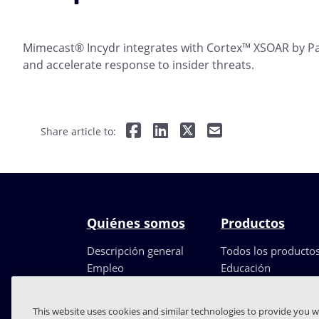
Mimecast® Incydr integrates with Cortex™ XSOAR by Pal
and accelerate response to insider threats.
Share article to:
Quiénes somos
Productos
Descripción general
Todos los producto
Empleo
Educación
Liderazgo
Partners
This website uses cookies and similar technologies to provide you w