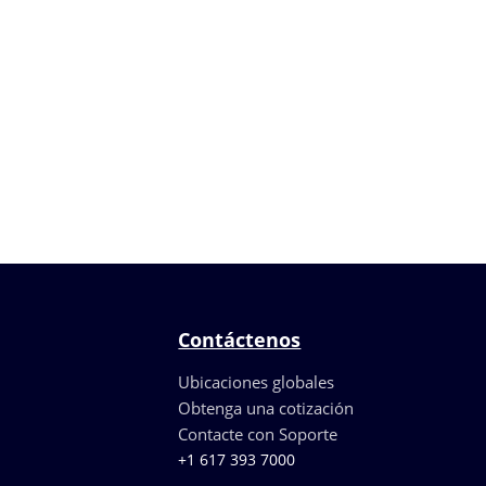
Contáctenos
Ubicaciones globales
Obtenga una cotización
Contacte con Soporte
+1 617 393 7000