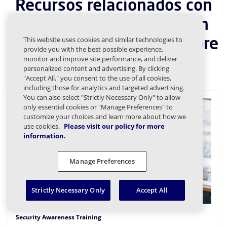
Recursos relacionados con
el programa de formación
para la concienciación sobre
This website uses cookies and similar technologies to
provide you with the best possible experience,
la seguridad
monitor and improve site performance, and deliver
personalized content and advertising. By clicking
"Accept All," you consent to the use of all cookies,
including those for analytics and targeted advertising.
You can also select "Strictly Necessary Only" to allow
only essential cookies or "Manage Preferences" to
customize your choices and learn more about how we
use cookies.
Please visit our policy for more
information.
Manage Preferences
Strictly Necessary Only
Accept All
Security Awareness Training