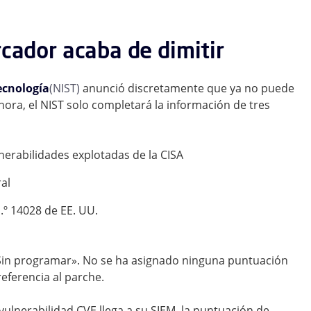
rcador acaba de dimitir
ecnología
(NIST)
anunció discretamente que ya no puede
hora, el NIST solo completará la información de tres
lnerabilidades explotadas de la CISA
al
.º 14028 de EE. UU.
«Sin programar». No se ha asignado ninguna puntuación
eferencia al parche.
ulnerabilidad CVE llega a su SIEM, la puntuación de