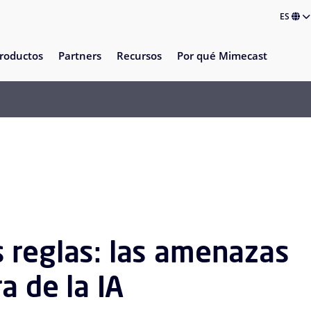
ES
roductos
Partners
Recursos
Por qué Mimecast
 reglas: las amenazas
a de la IA