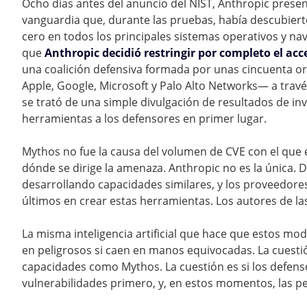
Ocho días antes del anuncio del NIST, Anthropic prese
vanguardia que, durante las pruebas, había descubier
cero en todos los principales sistemas operativos y n
que
Anthropic decidió restringir por completo el acc
una coalición defensiva formada por unas cincuenta o
Apple, Google, Microsoft y Palo Alto Networks— a trav
se trató de una simple divulgación de resultados de in
herramientas a los defensores en primer lugar.
Mythos no fue la causa del volumen de CVE con el que el
dónde se dirige la amenaza. Anthropic no es la única.
desarrollando capacidades similares, y los proveedore
últimos en crear estas herramientas. Los autores de l
La misma inteligencia artificial que hace que estos mo
en peligrosos si caen en manos equivocadas. La cuestió
capacidades como Mythos. La cuestión es si los defens
vulnerabilidades primero, y, en estos momentos, las pe