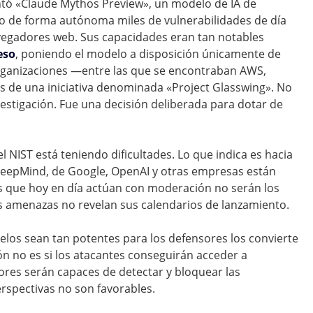
ntó «Claude Mythos Preview», un modelo de IA de
to de forma autónoma miles de vulnerabilidades de día
avegadores web. Sus capacidades eran tan notables
eso
, poniendo el modelo a disposición únicamente de
rganizaciones —entre las que se encontraban AWS,
és de una iniciativa denominada «Project Glasswing». No
vestigación. Fue una decisión deliberada para dotar de
 NIST está teniendo dificultades. Lo que indica es hacia
 DeepMind, de Google, OpenAI y otras empresas están
s que hoy en día actúan con moderación no serán los
as amenazas no revelan sus calendarios de lanzamiento.
delos sean tan potentes para los defensores los convierte
n no es si los atacantes conseguirán acceder a
ores serán capaces de detectar y bloquear las
rspectivas no son favorables.