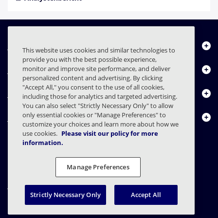
Über uns
This website uses cookies and similar technologies to
provide you with the best possible experience,
Produkte
monitor and improve site performance, and deliver
personalized content and advertising. By clicking
"Accept All," you consent to the use of all cookies,
Ressourcencenter
including those for analytics and targeted advertising.
You can also select "Strictly Necessary Only" to allow
only essential cookies or "Manage Preferences" to
Kontakt
customize your choices and learn more about how we
use cookies.
Please visit our policy for more
information.
FAQs
Verträge
Datenschutzerklärung
Recht
Manage Preferences
Einstellungen für den Datenschutz
Verantwortungsvolle Offenlegung
Strictly Necessary Only
Accept All
© 2003 - 2026 Mimecast Services Limited