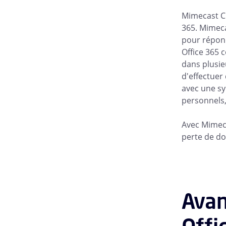
Mimecast Cl
365. Mimeca
pour répond
Office 365 
dans plusi
d'effectuer
avec une sy
personnels,
Avec Mimeca
perte de do
Avan
Offi