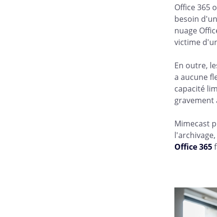
Office 365 
besoin d'un
nuage Offic
victime d'u
En outre, le
a aucune fle
capacité lim
gravement à
Mimecast pr
l'archivage,
Office 365
f