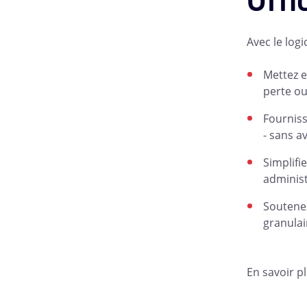
Avec le log
Mettez e
perte o
Fourniss
- sans a
Simplifi
administ
Soutenez
granulai
En savoir p