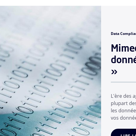
Data Complia
Mimec
donné
»
L'ère des a
plupart de
les donnée
vos donnée
vos collab
eux-mêmes.
LIRE L