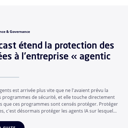
nce & Governance
ast étend la protection des
es à l'entreprise « agentic
gents est arrivée plus vite que ne l'avaient prévu la
s programmes de sécurité, et elle touche directement
s que ces programmes sont censés protéger. Protéger
s, c'est désormais protéger les agents IA sur lesquels
orateurs comptent, et pas seulement les collaborateurs
 En l’espace de quelques mois, l’employé moyen a
A SUITE