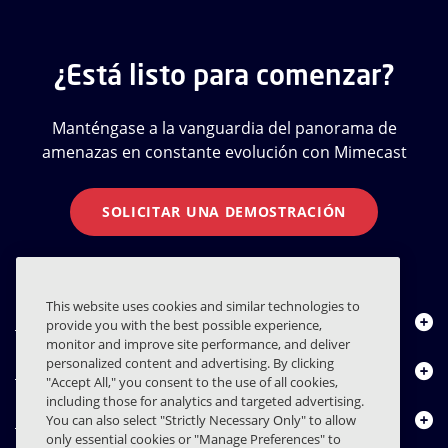
¿Está listo para comenzar?
Manténgase a la vanguardia del panorama de
amenazas en constante evolución con Mimecast
SOLICITAR UNA DEMOSTRACIÓN
This website uses cookies and similar technologies to
Quiénes somos
provide you with the best possible experience,
monitor and improve site performance, and deliver
personalized content and advertising. By clicking
Productos
"Accept All," you consent to the use of all cookies,
including those for analytics and targeted advertising.
Centro de Recursos
You can also select "Strictly Necessary Only" to allow
only essential cookies or "Manage Preferences" to