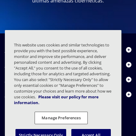
últimas amenazas cibernéticas.
This website uses cookies and similar technologies to
Quiénes somos
provide you with the best possible experience,
monitor and improve site performance, and deliver
personalized content and advertising. By clicking
Productos
"Accept All," you consent to the use of all cookies,
including those for analytics and targeted advertising.
Centro de Recursos
You can also select "Strictly Necessary Only" to allow
only essential cookies or "Manage Preferences" to
customize your choices and learn more about how we
Contáctenos
use cookies.
Please visit our policy for more
information.
Manage Preferences
FAQs
Contratos
Declaración de privacidad
Legal
Preferencias de privacidad
Divulgación Responsable
Strictly Necessary Only
Accept All