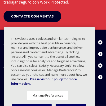
trabajar seguro con Work Protected.
CONTACTE CON VENTAS
This website uses cookies and similar technologies to
Quiénes somos
provide you with the best possible experience,
monitor and improve site performance, and deliver
personalized content and advertising. By clicking
Productos
"Accept All," you consent to the use of all cookies,
including those for analytics and targeted advertising.
Centro de Recursos
You can also select "Strictly Necessary Only" to allow
only essential cookies or "Manage Preferences" to
customize your choices and learn more about how we
Contáctenos
use cookies.
Please visit our policy for more
information.
Manage Preferences
FAQs
Contratos
Declaración de privacidad
Legal