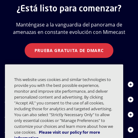
¿Está listo para comenzar?
Manténgase a la vanguardia del panorama de
amenazas en constante evolución con Mimecast
PRUEBA GRATUITA DE DMARC
This website uses cookies and similar technologies to
Quiénes somos
provide you with the best possible experience,
monitor and improve site performance, and deliver
personalized content and advertising. By clicking
Productos
"Accept All," you consent to the use of all cookies,
including those for analytics and targeted advertising.
Centro de Recursos
You can also select "Strictly Necessary Only" to allow
only essential cookies or "Manage Preferences" to
customize your choices and learn more about how we
Contáctenos
use cookies.
Please visit our policy for more