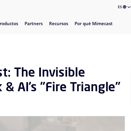
ES
roductos
Partners
Recursos
Por qué Mimecast
t: The Invisible
& AI’s "Fire Triangle"