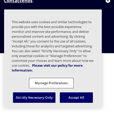
Contáctenos
This website uses cookies and similar technologies to
FAQs
Contratos
Declaración de privacidad
Legal
provide you with the best possible experience,
monitor and improve site performance, and deliver
Preferencias de privacidad
Divulgación Responsable
personalized content and advertising. By clicking
© 2003 - 2026 Mimecast Services Limited
"Accept All," you consent to the use of all cookies,
including those for analytics and targeted advertising.
You can also select "Strictly Necessary Only" to allow
only essential cookies or "Manage Preferences" to
customize your choices and learn more about how we
use cookies.
Please visit our policy for more
information.
Manage Preferences
Strictly Necessary Only
Accept All