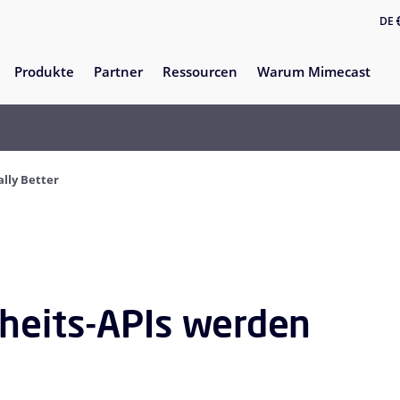
DE
Produkte
Partner
Ressourcen
Warum Mimecast
ally Better
rheits-APIs werden