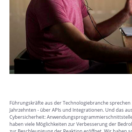
Führungskräfte aus der Technologiebranche sprechen sc
Jahrzehnten - über APIs und Integrationen. Und das a
Cybersicherheit: Anwendungsprogrammierschnittstelle
haben viele Möglichkeiten zur Verbesserung der Bedro
zur Beschleunigung der Reaktion eröffnet. Wir haben s