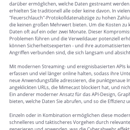
darüber ermöglichen, welche Daten gestreamt werden.
erhielten Sie traditionell alle oder keine davon. In vie
"Feuerschlauch"-Protokolldatenabzüge zu hohen Zahlun
die keinen großen Mehrwert bieten. Um die Kosten zu k
Daten oft auf ein oder zwei Monate. Dieser Kompromiss
Problemen führen und die Verweildauer potenziell erh
können Sicherheitsexperten - und ihre automatisierten
Angriffen verbunden sind, die sich langsam und absichtl
Mit modernen Streaming- und ereignisbasierten APIs kö
erfassen und viel länger online halten, sodass ihre U
neue Anwendungsfälle adressieren, die punktgenaue In
angeklickten URLs, die Mimecast blockiert hat, und nich
Ein anderer moderner Ansatz für das API-Design, Graph
bieten, welche Daten Sie abrufen, und so die Effizienz u
Einzeln oder in Kombination ermöglichen diese modern
schnelleres und taktischeres Vorgehen durch relevant
generieren und anwenden, was die Cyberabwehr effekti