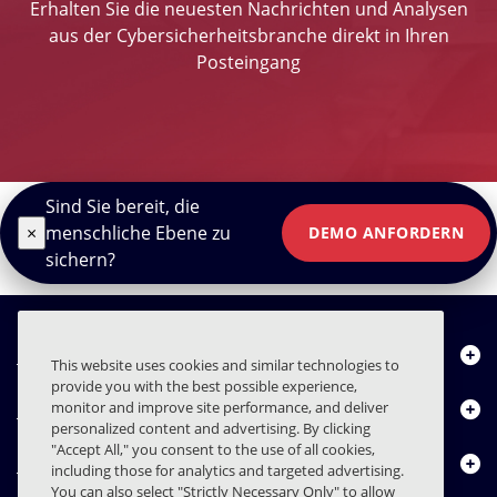
Erhalten Sie die neuesten Nachrichten und Analysen
aus der Cybersicherheitsbranche direkt in Ihren
Posteingang
Sind Sie bereit, die
×
menschliche Ebene zu
DEMO ANFORDERN
sichern?
Über uns
This website uses cookies and similar technologies to
provide you with the best possible experience,
Produkte
monitor and improve site performance, and deliver
personalized content and advertising. By clicking
"Accept All," you consent to the use of all cookies,
Ressourcencenter
including those for analytics and targeted advertising.
You can also select "Strictly Necessary Only" to allow