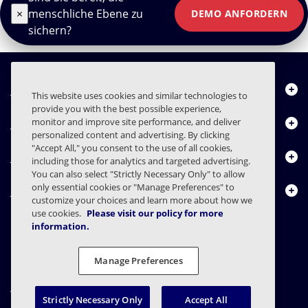
×
menschliche Ebene zu
DEMO ANFORDERN
sichern?
Über uns
This website uses cookies and similar technologies to
provide you with the best possible experience,
Produkte
monitor and improve site performance, and deliver
personalized content and advertising. By clicking
"Accept All," you consent to the use of all cookies,
Ressourcencenter
including those for analytics and targeted advertising.
You can also select "Strictly Necessary Only" to allow
only essential cookies or "Manage Preferences" to
Kontakt
customize your choices and learn more about how we
use cookies.
Please visit our policy for more
information.
FAQs
Verträge
Datenschutzerklärung
Recht
Manage Preferences
Einstellungen für den Datenschutz
Verantwortungsvolle Offenlegung
Strictly Necessary Only
Accept All