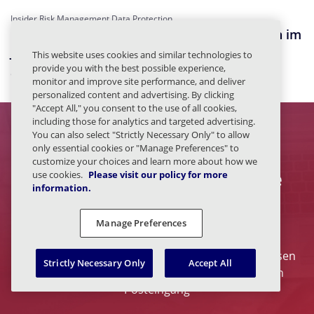
Insider Risk Management Data Protection
Die Lage der menschlichen Sicherheitsrisiken im
Jahr 2026: Das Paradoxon der
This website uses cookies and similar technologies to
provide you with the best possible experience,
Sicherheitseffektivität
monitor and improve site performance, and deliver
personalized content and advertising. By clicking
"Accept All," you consent to the use of all cookies,
including those for analytics and targeted advertising.
You can also select "Strictly Necessary Only" to allow
only essential cookies or "Manage Preferences" to
customize your choices and learn more about how we
use cookies.
Please visit our policy for more
Abonnieren Sie Cyber Resilience
information.
Insights für weitere Artikel wie
diesen
Manage Preferences
Erhalten Sie die neuesten Nachrichten und Analysen
Strictly Necessary Only
Accept All
aus der Cybersicherheitsbranche direkt in Ihren
Posteingang