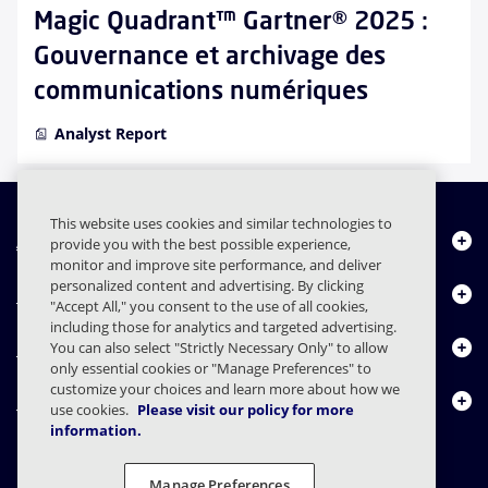
Magic Quadrant™ Gartner® 2025 :
Gouvernance et archivage des
communications numériques
Analyst Report
This website uses cookies and similar technologies to
À propos de nous
provide you with the best possible experience,
monitor and improve site performance, and deliver
personalized content and advertising. By clicking
Produits
"Accept All," you consent to the use of all cookies,
including those for analytics and targeted advertising.
Centre de ressources
You can also select "Strictly Necessary Only" to allow
only essential cookies or "Manage Preferences" to
customize your choices and learn more about how we
Nous contacter
use cookies.
Please visit our policy for more
information.
Manage Preferences