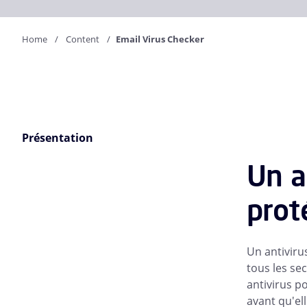
Home
Content
Email Virus Checker
Présentation
Un a
prot
Un antiviru
tous les se
antivirus p
avant qu'el