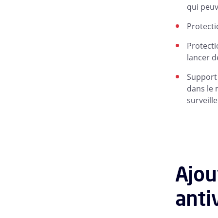
qui peuv
Protecti
Protecti
lancer d
Support 
dans le 
surveill
Ajou
anti