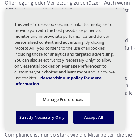
Offenlegung oder Verletzung zu schützen. Auch wenn
CCPA keine spezifischen Maßnahmen vorschreibt, ist
die Anwendung von mehrschichtigen
This website uses cookies and similar technologies to
Sicherheitspraktiken unerlässlich.
provide you with the best possible experience,
monitor and improve site performance, and deliver
Die Verschlüsselung von Daten im Ruhezustand und
personalized content and advertising. By clicking
bei der Übertragung, strenge Zugangskontrollen, Multi-
"Accept All," you consent to the use of all cookies,
including those for analytics and targeted advertising.
Faktor-Authentifizierung und regelmäßige
You can also select "Strictly Necessary Only" to allow
Schwachstellenanalysen sind allesamt praktische
only essential cookies or "Manage Preferences" to
Möglichkeiten zur Risikominderung. Starke
customize your choices and learn more about how we
Sicherheitsvorkehrungen unterstützen nicht nur die
use cookies.
Please visit our policy for more
information.
Einhaltung von Vorschriften, sondern schützen auch
vor finanziellen und rufschädigenden Schäden im Falle
Manage Preferences
eines Vorfalls.
Mitarbeiter ausbilden
Strictly Necessary Only
Accept All
Compliance ist nur so stark wie die Mitarbeiter, die sie