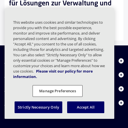
für Lösungen zur Verwaltung und
Archivierung digitaler
Kommunikation
This website uses cookies and similar technologies to
provide you with the best possible experience,
Analystenbericht
monitor and improve site performance, and deliver
personalized content and advertising. By clicking
"Accept All," you consent to the use of all cookies,
including those for analytics and targeted advertising.
You can also select "Strictly Necessary Only" to allow
Über uns
only essential cookies or "Manage Preferences" to
customize your choices and learn more about how we
use cookies.
Please visit our policy for more
Produkte
information.
Ressourcencenter
Manage Preferences
Kontakt
Strictly Necessary Only
Accept All