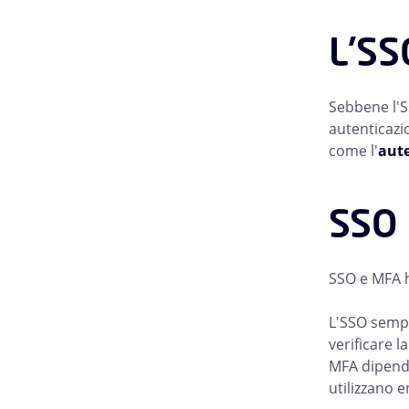
L'SS
Sebbene l'SS
autenticazio
come l'
aute
SSO 
SSO e MFA h
L'SSO sempli
verificare l
MFA dipende 
utilizzano 