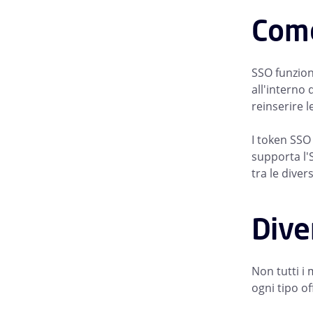
Come
SSO funziona
all'interno 
reinserire l
I token SSO 
supporta l'
tra le diver
Dive
Non tutti i
ogni tipo of