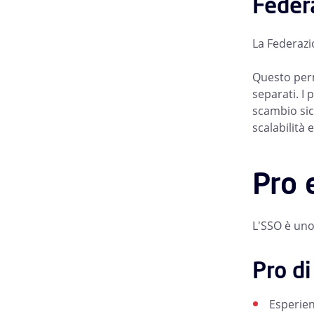
Feder
La Federazio
Questo perm
separati. I
scambio sicu
scalabilità 
Pro 
L'SSO è uno
Pro d
Esperien