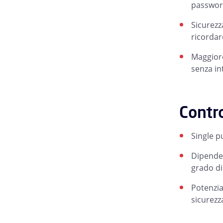
passwor
Sicurezz
ricordare
Maggiore
senza in
Contr
Single p
Dipenden
grado di
Potenzia
sicurezz