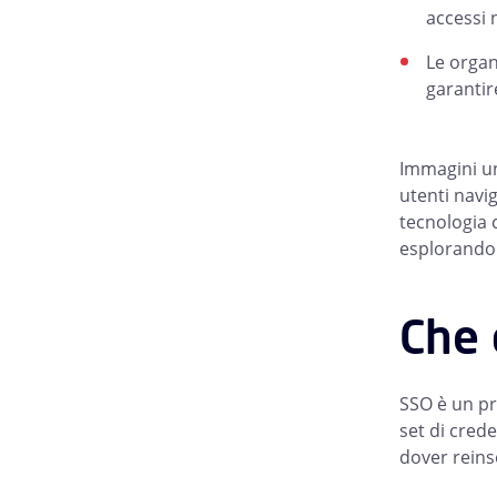
accessi 
Le organ
garantir
Immagini un
utenti navig
tecnologia 
esplorando i
Che 
SSO è un pr
set di crede
dover reinse