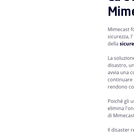
Mim
Mimecast for
sicurezza, l
della
sicure
La soluzion
disastro, un
avvia una c
continuare a
rendono co
Poiché gli 
elimina l'o
di Mimecast 
Il disaster 