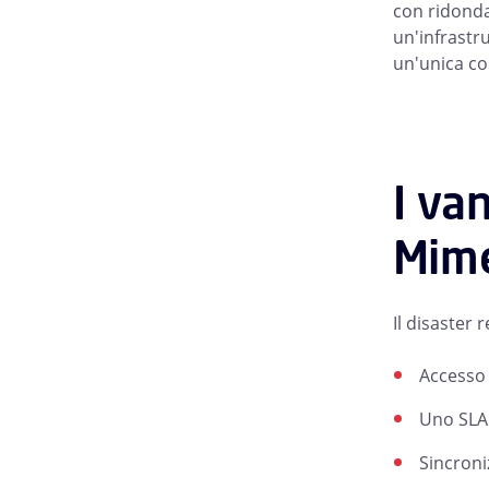
con ridonda
un'infrastru
un'unica co
I va
Mim
Il disaster 
Accesso 
Uno SLA 
Sincroni