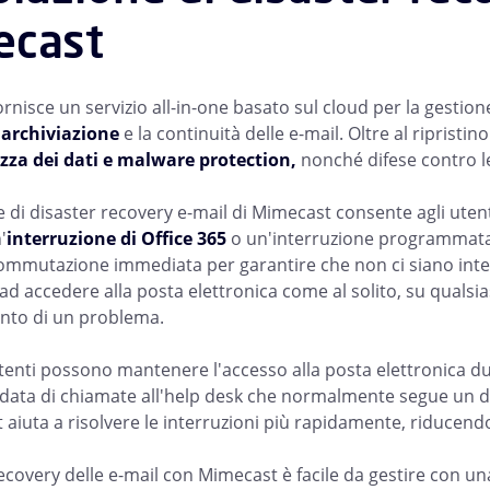
ecast
nisce un servizio all-in-one basato sul cloud per la gestione 
'
archiviazione
e la continuità delle e-mail. Oltre al riprist
zza dei dati
e malware protection,
nonché difese contro le
e di disaster recovery e-mail di Mimecast consente agli utent
'
interruzione di Office 365
o un'interruzione programmata.
ommutazione immediata per garantire che non ci siano interr
d accedere alla posta elettronica come al solito, su qualsias
nto di un problema.
utenti possono mantenere l'accesso alla posta elettronica d
ndata di chiamate all'help desk che normalmente segue un dis
aiuta a risolvere le interruzioni più rapidamente, riducendo 
recovery delle e-mail con Mimecast è facile da gestire con un