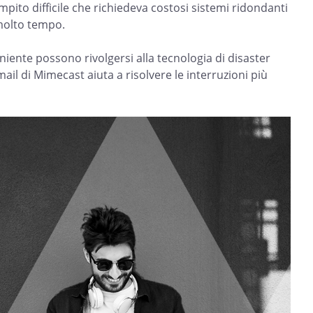
mpito difficile che richiedeva costosi sistemi ridondanti
molto tempo.
iente possono rivolgersi alla tecnologia di disaster
ail di Mimecast aiuta a risolvere le interruzioni più