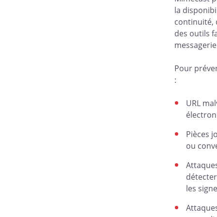
la disponib
continuité,
des outils f
messagerie 
Pour préven
:
URL malv
électron
Pièces j
ou conve
Attaques
détecter
les sign
Attaques