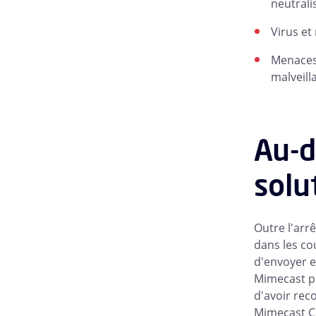
neutrali
Virus et
Menaces 
malveill
Au-d
solu
Outre l'arr
dans les co
d'envoyer e
Mimecast pe
d'avoir rec
Mimecast Co