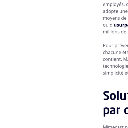
employés, q
adopte une 
moyens de c
ou d'
usurpa
millions de
Pour préven
chacune éta
contient. M
technologie
simplicité 
Solu
par 
Mimecast p