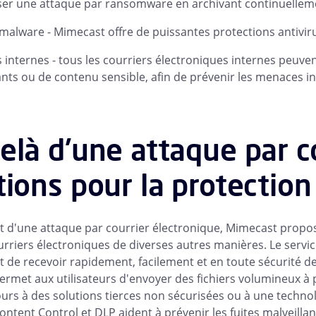
ser une attaque par ransomware en archivant continuelleme
 malware - Mimecast offre de puissantes protections antivir
internes - tous les courriers électroniques internes peuvent
ants ou de contenu sensible, afin de prévenir les menaces in
elà d'une attaque par co
tions pour la protection
êt d'une attaque par courrier électronique, Mimecast prop
urriers électroniques de diverses autres manières. Le ser
t de recevoir rapidement, facilement et en toute sécurité de
rmet aux utilisateurs d'envoyer des fichiers volumineux à pa
ours à des solutions tierces non sécurisées ou à une technol
ntent Control et DLP aident à prévenir les fuites malveill