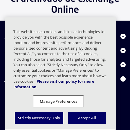
Online
This website uses cookies and similar technologies to
Quiénes somos
provide you with the best possible experience,
monitor and improve site performance, and deliver
personalized content and advertising. By clicking
Productos
"Accept All," you consent to the use of all cookies,
including those for analytics and targeted advertising.
Centro de Recursos
You can also select "Strictly Necessary Only" to allow
only essential cookies or "Manage Preferences" to
customize your choices and learn more about how we
Contáctenos
use cookies.
Please visit our policy for more
information.
Manage Preferences
FAQs
Contratos
Declaración de privacidad
Legal
Preferencias de privacidad
Divulgación Responsable
Strictly Necessary Only
Accept All
© 2003 - 2026 Mimecast Services Limited