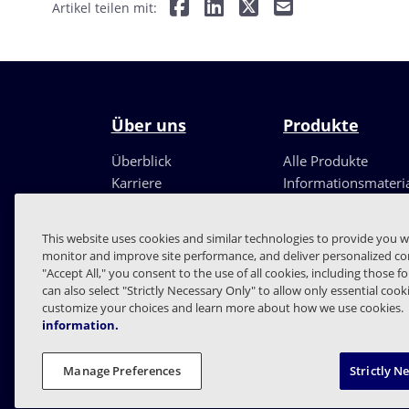
Artikel teilen mit:
Über uns
Produkte
Überblick
Alle Produkte
Karriere
Informationsmateri
Führungsteam
Partner
This website uses cookies and similar technologies to provide you w
monitor and improve site performance, and deliver personalized con
"Accept All," you consent to the use of all cookies, including those f
can also select "Strictly Necessary Only" to allow only essential coo
customize your choices and learn more about how we use cookies.
information.
FAQs
Verträge
Date
Manage Preferences
Strictly N