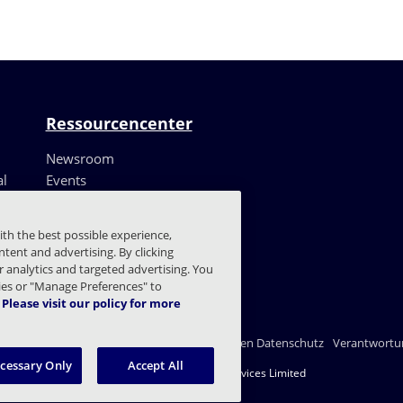
Ressourcencenter
Newsroom
al
Events
Ressourcen
Kundenerfahrungen
ith the best possible experience,
Blog
tent and advertising. By clicking
Vertrauenszentrum
or analytics and targeted advertising. You
kies or "Manage Preferences" to
Please visit our policy for more
nschutzerklärung
Recht
Einstellungen für den Datenschutz
Verantwortun
ecessary Only
Accept All
© 2003 - 2026 Mimecast Services Limited