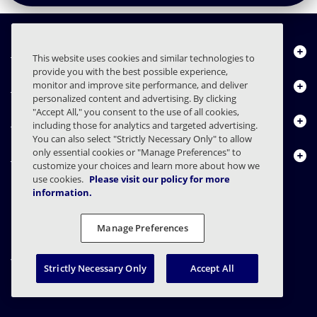
Über uns
This website uses cookies and similar technologies to
provide you with the best possible experience,
Produkte
monitor and improve site performance, and deliver
personalized content and advertising. By clicking
"Accept All," you consent to the use of all cookies,
Ressourcencenter
including those for analytics and targeted advertising.
You can also select "Strictly Necessary Only" to allow
only essential cookies or "Manage Preferences" to
Kontakt
customize your choices and learn more about how we
use cookies.
Please visit our policy for more
information.
FAQs
Verträge
Datenschutzerklärung
Recht
Manage Preferences
Einstellungen für den Datenschutz
Verantwortungsvolle Offenlegung
Strictly Necessary Only
Accept All
© 2003 - 2026 Mimecast Services Limited