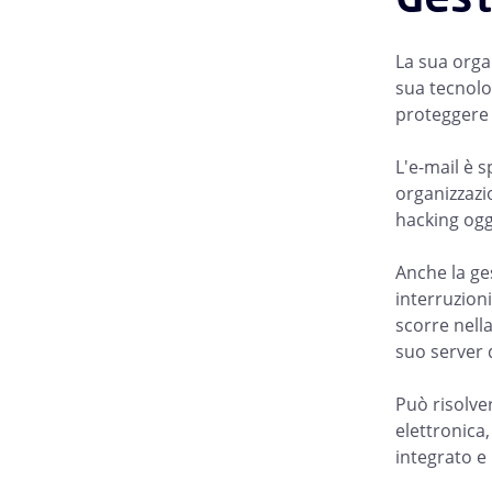
La sua organ
sua tecnolog
proteggere 
L'e-mail è s
organizzazi
hacking oggi
Anche la ge
interruzioni
scorre nella
suo server 
Può risolve
elettronica
integrato e 