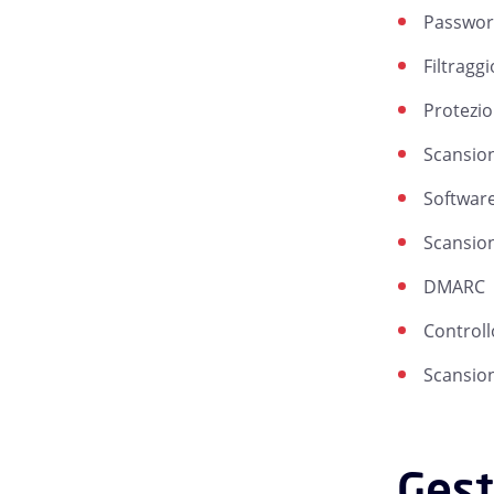
Password
Filtraggi
Protezio
Scansion
Software
Scansion
DMARC
Controll
Scansion
Gest