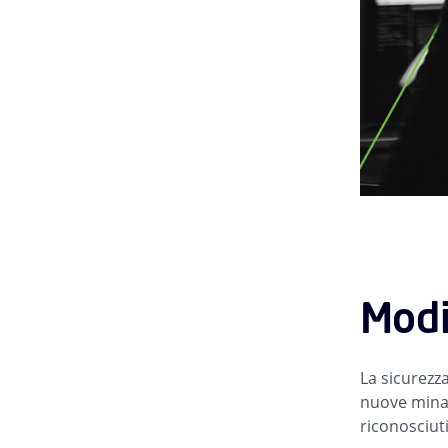
Modi
La sicurezza
nuove minac
riconosciut