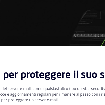
 per proteggere il suo s
 dei server e-mail, come qualsiasi altro tipo di cybersecurit
ce e aggiornamenti regolari per rimanere al passo con i ris
i per proteggere un server e-mail: