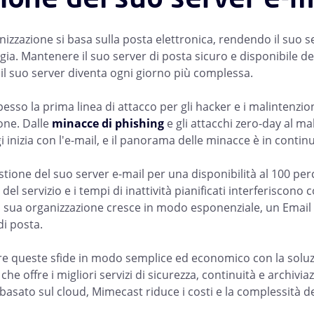
izzazione si basa sulla posta elettronica, rendendo il suo ser
ia. Mantenere il suo server di posta sicuro e disponibile dev
il suo server diventa ogni giorno più complessa.
pesso la prima linea di attacco per gli hacker e i malintenzio
one. Dalle
minacce di phishing
e gli attacchi zero-day al mal
 inizia con l'e-mail, e il panorama delle minacce è in contin
stione del suo server e-mail per una disponibilità al 100 per
 del servizio e i tempi di inattività pianificati interferiscono
 sua organizzazione cresce in modo esponenziale, un Email Ar
di posta.
re queste sfide in modo semplice ed economico con la soluzi
, che offre i migliori servizi di sicurezza, continuità e arc
basato sul cloud, Mimecast riduce i costi e la complessità de