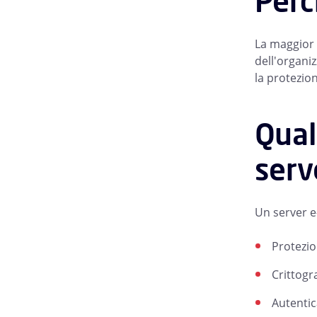
Perc
La maggior p
dell'organiz
la protezio
Qual
serv
Un server e
Protezio
Crittogra
Autentic