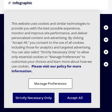
Infographic
This website uses cookies and similar technologies to
Chi siamo
provide you with the best possible experience,
monitor and improve site performance, and deliver
personalized content and advertising. By clicking
Prodotti
"Accept All," you consent to the use of all cookies,
including those for analytics and targeted advertising.
Centro risorse
You can also select "Strictly Necessary Only" to allow
only essential cookies or "Manage Preferences" to
customize your choices and learn more about how we
Contattaci
use cookies.
Please visit our policy for more
information.
Manage Preferences
FAQs
Contratti
Informativa sulla privacy
Note legali
Preferenze sulla privacy
Divulgazione responsabile
Strictly Necessary Only
Accept All
© 2003 - 2026 Mimecast Services Limited