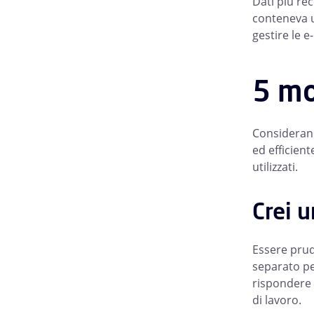
Dati più re
conteneva u
gestire le 
5 mo
Considerand
ed efficien
utilizzati.
Crei u
Essere prud
separato per
rispondere 
di lavoro.