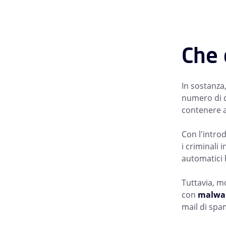
Che 
In sostanza
numero di de
contenere a
Con l'introd
i criminali 
automatici h
Tuttavia, m
con
malwa
mail di spa