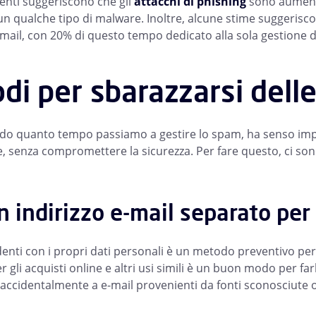
centi suggeriscono che gli
attacchi di phishing
sono aumentat
n qualche tipo di malware. Inoltre, alcune stime suggerisco
e-mail, con 20% di questo tempo dedicato alla sola gestione 
di per sbarazzarsi dell
o quanto tempo passiamo a gestire lo spam, ha senso impar
te, senza compromettere la sicurezza. Per fare questo, ci so
n indirizzo e-mail separato per 
enti con i propri dati personali è un metodo preventivo per 
 gli acquisti online e altri usi simili è un buon modo per far
accidentalmente a e-mail provenienti da fonti sconosciute o 