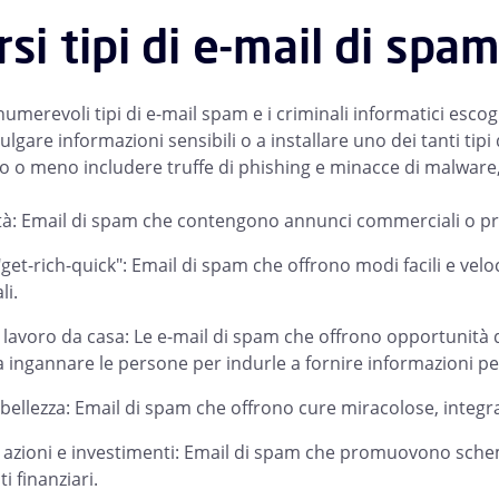
rsi tipi di e-mail di spa
numerevoli tipi di e-mail spam e i criminali informatici esco
vulgare informazioni sensibili o a installare uno dei tanti tip
 o meno includere truffe di phishing e minacce di malware,
tà: Email di spam che contengono annunci commerciali o pr
get-rich-quick": Email di spam che offrono modi facili e veloc
li.
i lavoro da casa: Le e-mail di spam che offrono opportunità
 ingannare le persone per indurle a fornire informazioni p
 bellezza: Email di spam che offrono cure miracolose, integrat
i azioni e investimenti: Email di spam che promuovono schem
i finanziari.