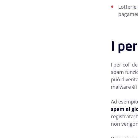
Lotterie
pagament
I pe
I pericoli 
spam funzio
può diventa
malware è i
Ad esempio,
spam al gi
registrata;
non vengono