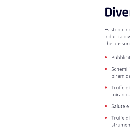
Dive
Esistono in
indurli a di
che possono
Pubblici
Schemi "
piramida
Truffe d
mirano a
Salute e
Truffe d
strument