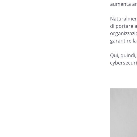
aumenta anch
Naturalment
di portare 
organizzazi
garantire la
Qui, quindi
cybersecurit