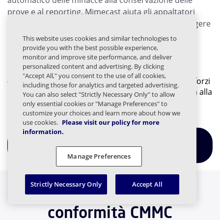
prove e al reporting, Mimecast aiuta gli appaltatori
della difesa a mantenere la preparazione, a proteggere
i dati sensibili e a dimostrare la conformità con
This website uses cookies and similar technologies to
sicurezza.
provide you with the best possible experience,
monitor and improve site performance, and deliver
personalized content and advertising. By clicking
Esplori la
piattaforma di conformità e
"Accept All," you consent to the use of all cookies,
cybersecurity
di Mimecast
per semplificare i suoi sforzi
including those for analytics and targeted advertising.
di CMMC e mantenere la sua organizzazione pronta alla
You can also select "Strictly Necessary Only" to allow
missione.
only essential cookies or "Manage Preferences" to
customize your choices and learn more about how we
use cookies.
Please visit our policy for more
information.
ESPLORA LE SOLUZIONI DI GOVERNANCE DEI
DATI
Manage Preferences
Strictly Necessary Only
Accept All
Risorse correlate sulla
conformità CMMC