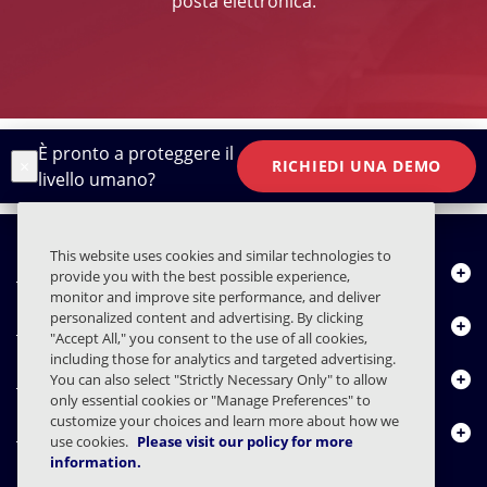
posta elettronica.
È pronto a proteggere il
×
RICHIEDI UNA DEMO
livello umano?
This website uses cookies and similar technologies to
Chi siamo
provide you with the best possible experience,
monitor and improve site performance, and deliver
personalized content and advertising. By clicking
Prodotti
"Accept All," you consent to the use of all cookies,
including those for analytics and targeted advertising.
Centro risorse
You can also select "Strictly Necessary Only" to allow
only essential cookies or "Manage Preferences" to
customize your choices and learn more about how we
Contattaci
use cookies.
Please visit our policy for more
information.