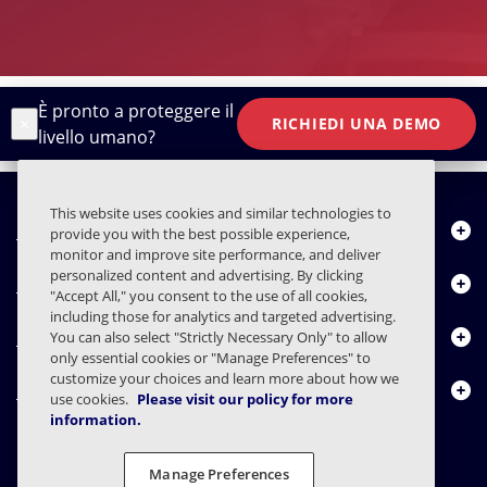
È pronto a proteggere il
×
RICHIEDI UNA DEMO
livello umano?
This website uses cookies and similar technologies to
Chi siamo
provide you with the best possible experience,
monitor and improve site performance, and deliver
personalized content and advertising. By clicking
Prodotti
"Accept All," you consent to the use of all cookies,
including those for analytics and targeted advertising.
Centro risorse
You can also select "Strictly Necessary Only" to allow
only essential cookies or "Manage Preferences" to
customize your choices and learn more about how we
Contattaci
use cookies.
Please visit our policy for more
information.
Manage Preferences