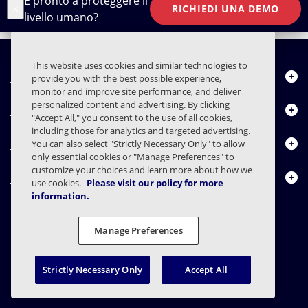
È pronto a proteggere il
×
RICHIEDI UNA DEMO
livello umano?
This website uses cookies and similar technologies to
Chi siamo
provide you with the best possible experience,
monitor and improve site performance, and deliver
personalized content and advertising. By clicking
Prodotti
"Accept All," you consent to the use of all cookies,
including those for analytics and targeted advertising.
Centro risorse
You can also select "Strictly Necessary Only" to allow
only essential cookies or "Manage Preferences" to
customize your choices and learn more about how we
Contattaci
use cookies.
Please visit our policy for more
information.
Manage Preferences
FAQs
Contratti
Informativa sulla privacy
Note legali
Preferenze sulla privacy
Divulgazione responsabile
Strictly Necessary Only
Accept All
© 2003 - 2026 Mimecast Services Limited