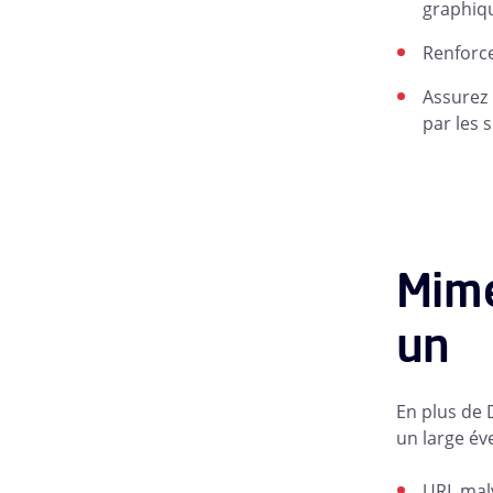
graphiqu
Renforce
Assurez 
par les 
Mime
un
En plus de 
un large év
URL malv