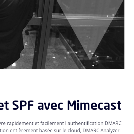
et SPF avec Mimecast
e rapidement et facilement l'authentification DMARC
lution entièrement basée sur le cloud, DMARC Analyzer