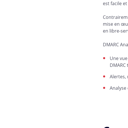
est facile e
Contraireme
mise en œuv
en libre-se
DMARC Anal
Une vue 
DMARC to
Alertes,
Analyse 