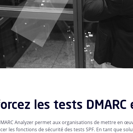
orcez les tests DMARC 
MARC Analyzer permet aux organisations de mettre en œuvr
cer les fonctions de sécurité des tests SPF. En tant que so