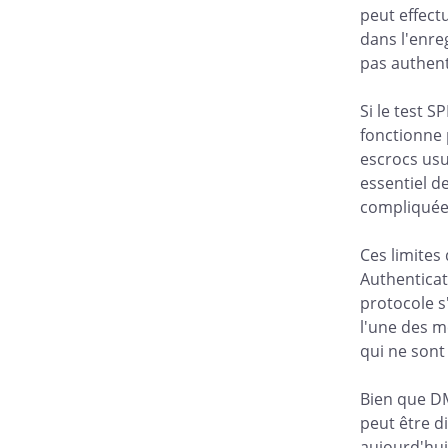
peut effectu
dans l'enre
pas authent
Si le test S
fonctionne 
escrocs usur
essentiel d
compliquée 
Ces limite
Authenticat
protocole s
l'une des m
qui ne sont
Bien que DM
peut être d
aujourd'hui