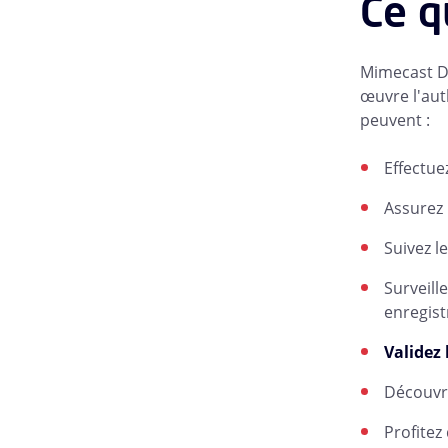
Ce q
Mimecast DM
œuvre l'aut
peuvent :
Effectue
Assurez 
Suivez l
Surveill
enregist
Validez
Découvre
Profitez