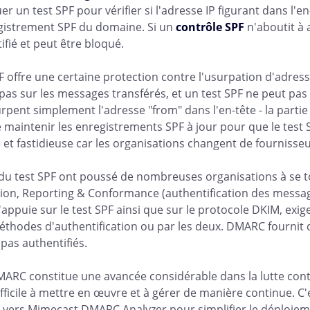
er un test SPF pour vérifier si l'adresse IP figurant dans l'
gistrement SPF du domaine. Si un
contrôle SPF
n'aboutit à
ifié et peut être bloqué.
PF offre une certaine protection contre l'usurpation d'adresse 
pas sur les messages transférés, et un test SPF ne peut pas 
pent simplement l'adresse "from" dans l'en-tête - la partie la 
e maintenir les enregistrements SPF à jour pour que le test 
et fastidieuse car les organisations changent de fournisseur
s du test SPF ont poussé de nombreuses organisations à s
ion, Reporting & Conformance (authentification des messag
'appuie sur le test SPF ainsi que sur le protocole DKIM, exig
éthodes d'authentification ou par les deux. DMARC fournit de
 pas authentifiés.
ARC constitue une avancée considérable dans la lutte contre
ifficile à mettre en œuvre et à gérer de manière continue.
 vers Mimecast DMARC Analyzer pour simplifier le déploiem