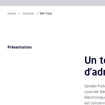
Home
Content
SPF Test
Présentation
Un t
d'ad
Sender Poli
courrier él
électroniqu
est conser