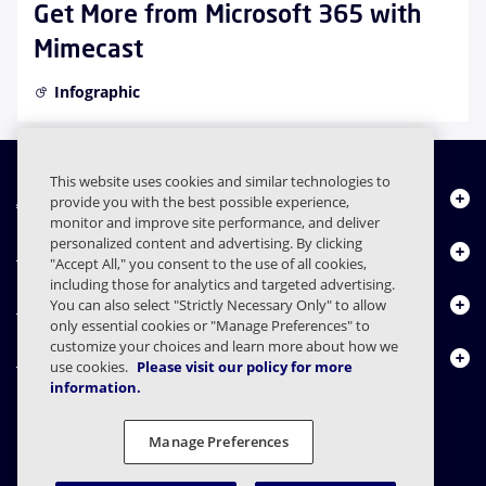
Get More from Microsoft 365 with
Mimecast
Infographic
This website uses cookies and similar technologies to
À propos de nous
provide you with the best possible experience,
monitor and improve site performance, and deliver
personalized content and advertising. By clicking
Produits
"Accept All," you consent to the use of all cookies,
including those for analytics and targeted advertising.
Centre de ressources
You can also select "Strictly Necessary Only" to allow
only essential cookies or "Manage Preferences" to
customize your choices and learn more about how we
Nous contacter
use cookies.
Please visit our policy for more
information.
Manage Preferences
FAQs
Contrats
Déclaration de confidentialité
Légal