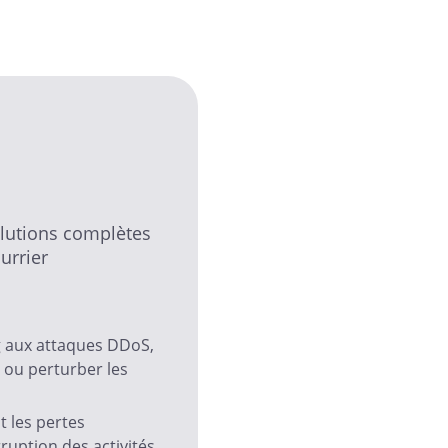
olutions complètes
urrier
g aux attaques DDoS,
 ou perturber les
 les pertes
rruption des activités.