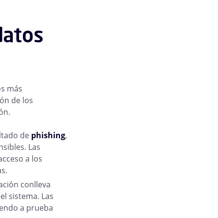
datos
os más
ón de los
ón.
ultado de
phishing
,
sibles. Las
acceso a los
s.
ación conlleva
el sistema. Las
iendo a prueba