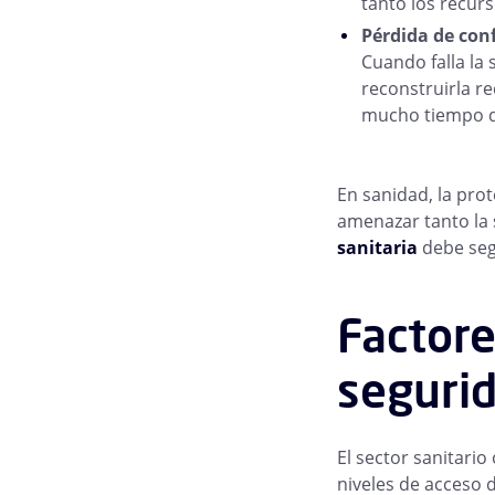
tanto los recur
Pérdida de conf
Cuando falla la 
reconstruirla r
mucho tiempo de
En sanidad, la pro
amenazar tanto la 
sanitaria
debe seg
Factore
segurid
El sector sanitari
niveles de acceso 