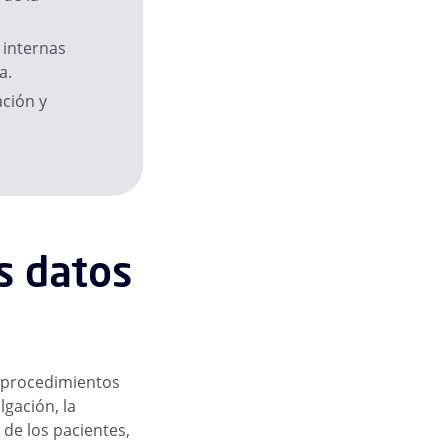
 internas
a.
ación y
.
s datos
os procedimientos
lgación, la
 de los pacientes,