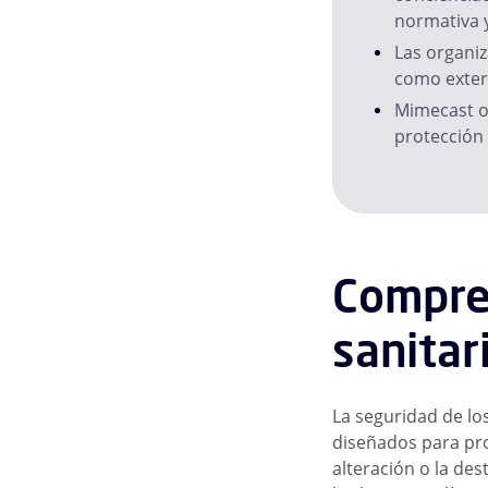
normativa y
Las organiz
como exter
Mimecast of
protección 
Compren
sanitar
La seguridad de los
diseñados para prot
alteración o la des