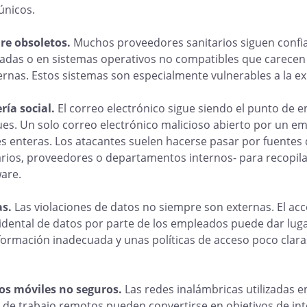
únicos.
re obsoletos.
Muchos proveedores sanitarios siguen confi
adas o en sistemas operativos no compatibles que carecen 
nas. Estos sistemas son especialmente vulnerables a la ex
ría social.
El correo electrónico sigue siendo el punto de
ues. Un solo correo electrónico malicioso abierto por un 
enteras. Los atacantes suelen hacerse pasar por fuentes d
rios, proveedores o departamentos internos- para recopila
are.
as.
Las violaciones de datos no siempre son externas. El ac
cidental de datos por parte de los empleados puede dar luga
formación inadecuada y unas políticas de acceso poco clar
vos móviles no seguros.
Las redes inalámbricas utilizadas e
s de trabajo remotos pueden convertirse en objetivos de int