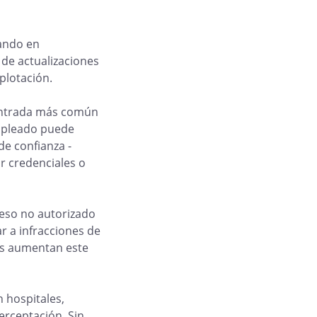
ando en
de actualizaciones
plotación.
 entrada más común
empleado puede
e confianza -
r credenciales o
ceso no autorizado
r a infracciones de
as aumentan este
n hospitales,
erceptación. Sin