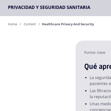
PRIVACIDAD Y SEGURIDAD SANITARIA
Home
Content
Healthcare Privacy And Security
Puntos clave
Qué apre
La segurida
pacientes e
Las filtrac
la reputaci
Unas medida
concienciac