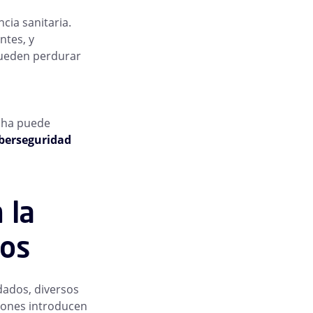
ncia sanitaria.
ntes, y
pueden perdurar
echa puede
iberseguridad
 la
ios
dados, diversos
ciones introducen