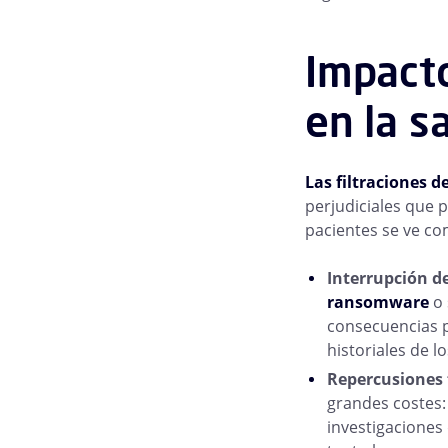
Impacto
en la s
Las filtraciones d
perjudiciales que 
pacientes se ve co
Interrupción de
ransomware
o 
consecuencias pu
historiales de 
Repercusiones f
grandes costes:
investigacione