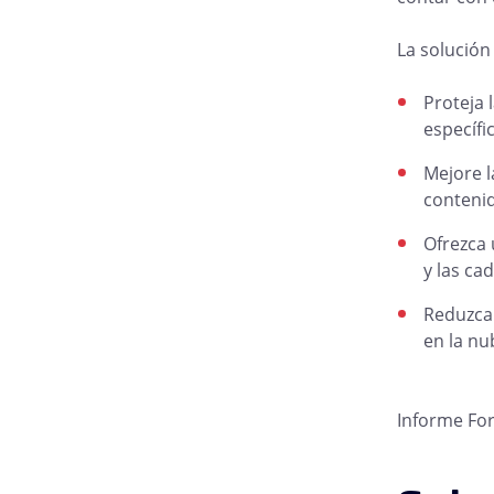
La solución
Proteja 
específi
Mejore l
conteni
Ofrezca 
y las ca
Reduzca 
en la nu
Informe Forr