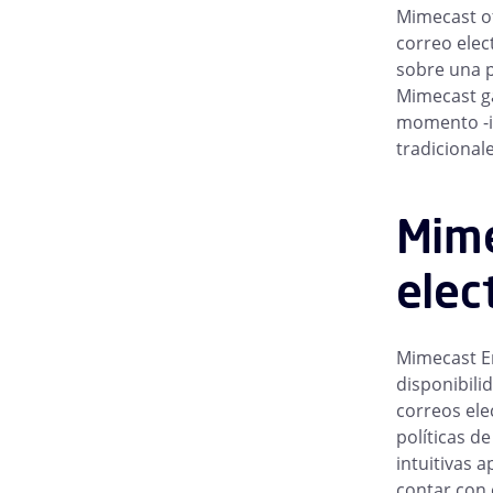
Mimecast o
correo elec
sobre una p
Mimecast ga
momento -in
tradicionale
Mime
elec
Mimecast En
disponibili
correos ele
políticas d
intuitivas 
contar con 