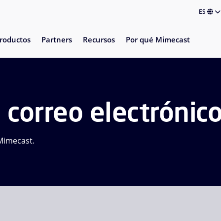
ES
roductos
Partners
Recursos
Por qué Mimecast
 correo electrónic
 Mimecast.