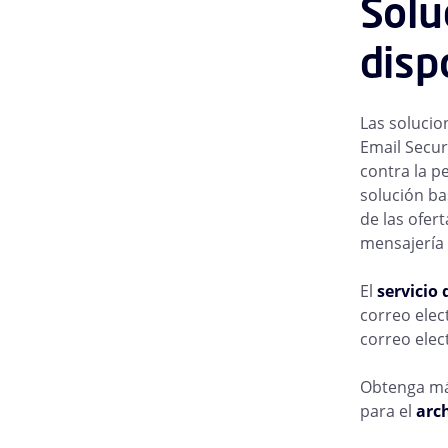
Solu
disp
Las solucio
Email Secur
contra la p
solución ba
de las ofer
mensajería 
El
servicio 
correo elec
correo elec
Obtenga más
para el
arch