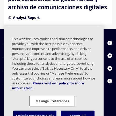
archivo de comunicaciones digitales
Analyst Report
This website uses cookies and similar technologies to
Quiénes somos
provide you with the best possible experience,
monitor and improve site performance, and deliver
personalized content and advertising. By clicking
Productos
"Accept All," you consent to the use of all cookies,
including those for analytics and targeted advertising.
Centro de Recursos
You can also select "Strictly Necessary Only" to allow
only essential cookies or "Manage Preferences" to
customize your choices and learn more about how we
Contáctenos
use cookies.
Please visit our policy for more
information.
Manage Preferences
FAQs
Contratos
Declaración de privacidad
Legal
Preferencias de privacidad
Divulgación Responsable
Strictly Necessary Only
Accept All