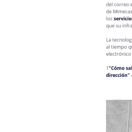
del correo 
de Mimecast
los
servicio
que su infr
La tecnolog
al tiempo q
electrónico 
1
"Cómo salv
dirección"