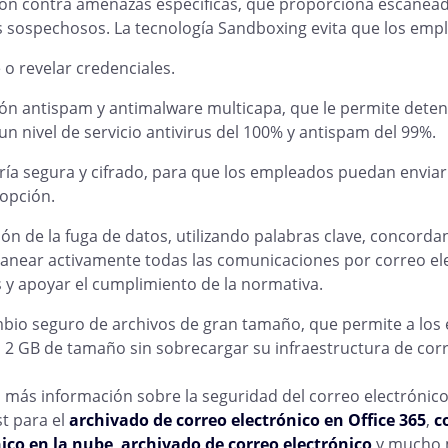
ón contra amenazas específicas, que proporciona escaneado
 sospechosos. La tecnología Sandboxing evita que los em
o revelar credenciales.
ón antispam y antimalware multicapa, que le permite deten
un nivel de servicio antivirus del 100% y antispam del 99%.
ía segura y cifrado, para que los empleados puedan enviar
opción.
ón de la fuga de datos, utilizando palabras clave, concorda
anear activamente todas las comunicaciones por correo elec
 y apoyar el cumplimiento de la normativa.
bio seguro de archivos de gran tamaño, que permite a los 
 2 GB de tamaño sin sobrecargar su infraestructura de corr
más información sobre la seguridad del correo electrónico
t para el
archivado de correo electrónico en Office 365
,
c
ico en la nube
,
archivado de correo electrónico
y mucho 