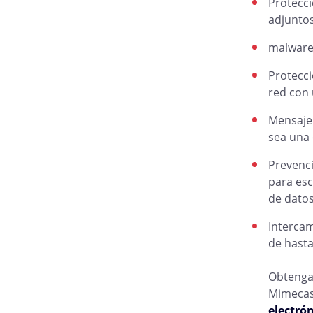
Protecci
adjuntos
malware 
Protecci
red con 
Mensajer
sea una 
Prevenci
para esc
de datos
Intercam
de hasta
Obtenga 
Mimecas
electrón