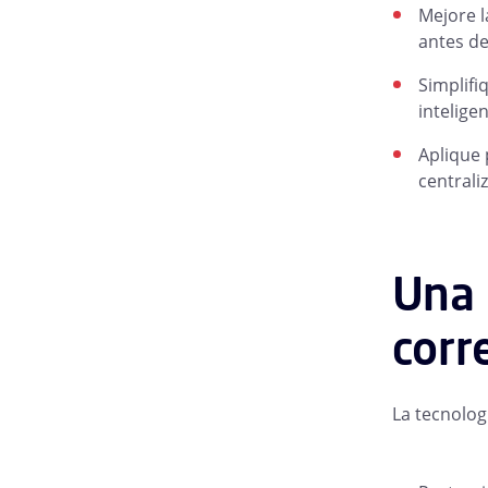
Mejore l
antes de
Simplifi
intelige
Aplique 
centrali
Una 
corr
La tecnolog