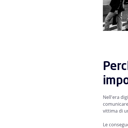
Perc
impo
Nell'era dig
comunicare 
vittima di u
Le consegue