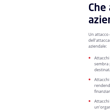
Che 
azie
Un attacco 
dell'attacc
aziendale:
Attacchi
sembra p
destinat
Attacchi
rendendo
finanzia
Attacchi
un'organ