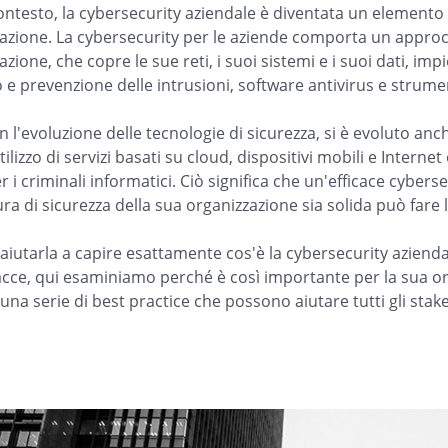
ontesto, la cybersecurity aziendale è diventata un elemento c
azione. La cybersecurity per le aziende comporta un approcci
zione, che copre le sue reti, i suoi sistemi e i suoi dati, im
e prevenzione delle intrusioni, software antivirus e strumenti
n l'evoluzione delle tecnologie di sicurezza, si è evoluto anch
ilizzo di servizi basati su cloud, dispositivi mobili e Interne
r i criminali informatici. Ciò significa che un'efficace cyber
ra di sicurezza della sua organizzazione sia solida può fare la
 aiutarla a capire esattamente cos'è la cybersecurity aziend
cce, qui esaminiamo perché è così importante per la sua o
 una serie di best practice che possono aiutare tutti gli sta