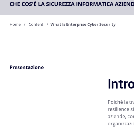
CHE COS'È LA SICUREZZA INFORMATICA AZIEN
Home
Content
What Is Enterprise Cyber Security
Presentazione
Intr
Poiché la tr
resilience s
aziende, con
organizzazi