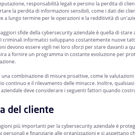
eputazione, responsabilità legali e persino la perdita di cli
re la perdita di informazioni sensibili, come i dati dei client
 a lungo termine per le operazioni e la redditività di un'azi
aggiori sfide della cybersecurity aziendale è quella di stare
I criminali informatici sviluppano costantemente nuove tatti
ni devono essere vigili nei loro sforzi per stare davanti a q
ira a fornire un programma in costante evoluzione per protegg
azione.
 una combinazione di misure proattive, come le valutazioni di
o continuo e il rilevamento delle minacce. Inoltre, qualsias
 aziendale deve considerare i seguenti fattori quando costru
a del cliente
gioni più importanti per la cybersecurity aziendale è protegger
 personali e finanziarie alle organizzazioni e si aspettano ch