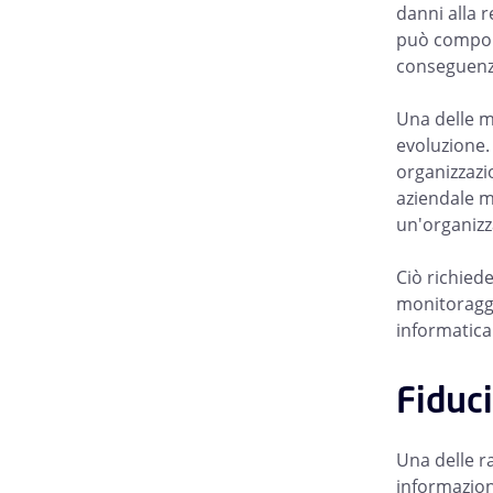
danni alla r
può comporta
conseguenze
Una delle m
evoluzione. 
organizzazio
aziendale m
un'organizz
Ciò richiede
monitoraggi
informatica
Fiduci
Una delle ra
informazioni