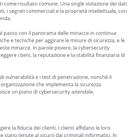
enti come risultato comune. Una single violazione dei dati
i, i segreti commerciali e la proprietà intellettuale, con
enda.
 al passo con il panorama delle minacce in continua
che e tecniche per aggirare le misure di sicurezza, e le
ueste minacce. In parole povere, la cybersecurity
ere i beni, la reputazione e la stabilità finanziaria di
 vulnerabilità e i test di penetrazione, nonché il
i organizzazione che implementa la sicurezza
isce un piano di cybersecurity aziendale.
e la fiducia dei clienti. I clienti affidano le loro
e siano tenute al sicuro dai criminali informatici. In