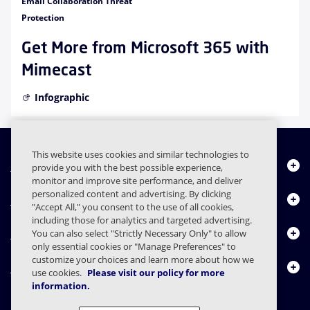
Email Collaboration Threat
Protection
Get More from Microsoft 365 with
Mimecast
Infographic
This website uses cookies and similar technologies to
Chi siamo
provide you with the best possible experience,
monitor and improve site performance, and deliver
personalized content and advertising. By clicking
Prodotti
"Accept All," you consent to the use of all cookies,
including those for analytics and targeted advertising.
Centro risorse
You can also select "Strictly Necessary Only" to allow
only essential cookies or "Manage Preferences" to
customize your choices and learn more about how we
Contattaci
use cookies.
Please visit our policy for more
information.