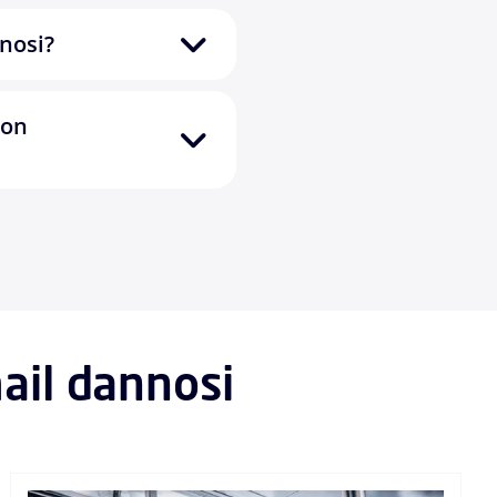
nnosi?
con
mail dannosi