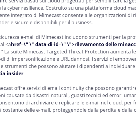
re servizi basati sul cloud progettati per semplificare la ge
e la cyber resilience. Costruito su una piattaforma cloud ma
te integrato di Mimecast consente alle organizzazioni di ridu
nderle sicure e disponibili per il business.
i sicurezza e-mail di Mimecast includono strumenti per la pr
al <a
href=\" \" data-di-id=\" \">rilevamento delle minacc
 " La suite Mimecast Targeted Threat Protection aumenta le m
odi di impersonificazione e URL dannosi. I servizi di empowe
e strumenti che possono aiutare i dipendenti a individuare me
ia insider
.
ecast offre servizi di email continuity che possono garantire 
oni causate da disastri naturali, guasti tecnici ed errori uman
sentono di archiviare e replicare le e-mail nel cloud, per fo
à costante delle e-mail, proteggendole dalla perdita e dalla c