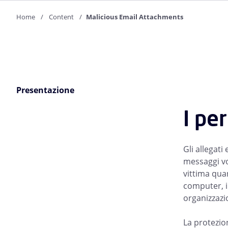
Home
Content
Malicious Email Attachments
Presentazione
I pe
Gli allegat
messaggi voc
vittima quan
computer, 
organizzazi
La protezio