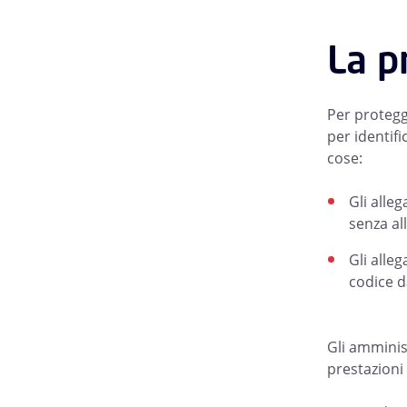
La p
Per protegge
per identif
cose:
Gli alle
senza all
Gli alle
codice d
Gli amminis
prestazioni 