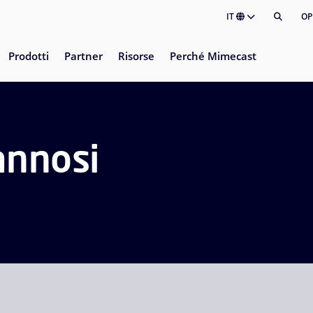
IT
OP
Prodotti
Partner
Risorse
Perché Mimecast
annosi