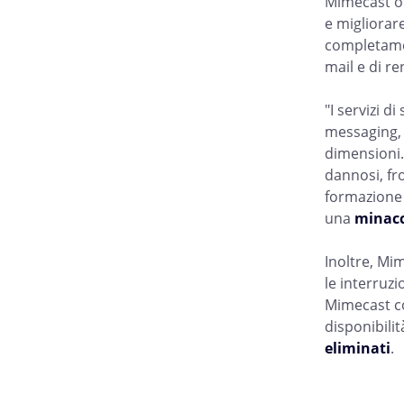
Mimecast off
e migliorar
completamen
mail e di re
"I servizi d
messaging, 
dimensioni.
dannosi, fr
formazione 
una
minacc
Inoltre, Mim
le interruzi
Mimecast con
disponibilit
eliminati
.