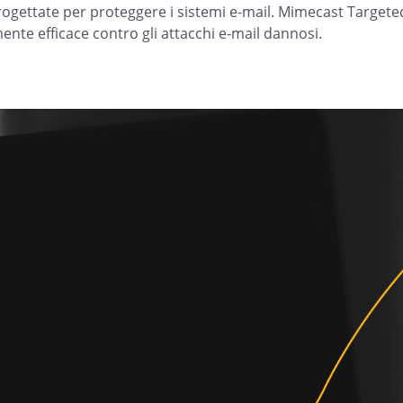
ogettate per proteggere i sistemi e-mail. Mimecast Targete
ente efficace contro gli attacchi e-mail dannosi.