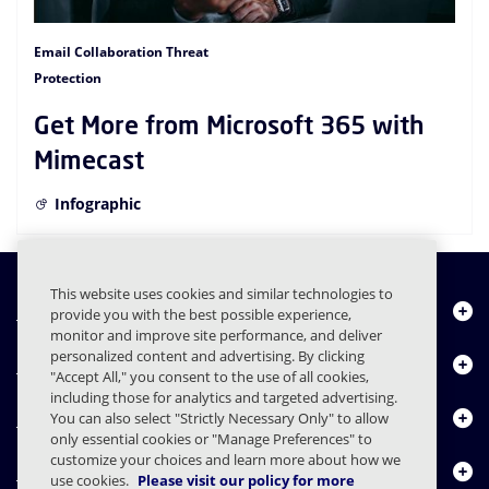
Email Collaboration Threat
Protection
Get More from Microsoft 365 with
Mimecast
Infographic
This website uses cookies and similar technologies to
Chi siamo
provide you with the best possible experience,
monitor and improve site performance, and deliver
personalized content and advertising. By clicking
Prodotti
"Accept All," you consent to the use of all cookies,
including those for analytics and targeted advertising.
Centro risorse
You can also select "Strictly Necessary Only" to allow
only essential cookies or "Manage Preferences" to
customize your choices and learn more about how we
Contattaci
use cookies.
Please visit our policy for more