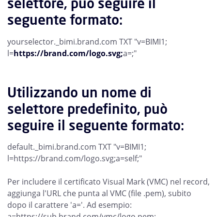
selettore, può seguire il
seguente formato:
yourselector._bimi.brand.com TXT "v=BIMI1;
l=
https://brand.com/logo.svg;
a=;"
Utilizzando un nome di
selettore predefinito, può
seguire il seguente formato:
default._bimi.brand.com TXT "v=BIMI1;
l=https://brand.com/logo.svg;a=self;"
Per includere il certificato Visual Mark (VMC) nel record,
aggiunga l'URL che punta al VMC (file .pem), subito
dopo il carattere 'a='. Ad esempio:
a=https://sub.brand.com/vmc/logo.pem;